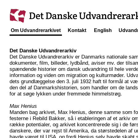
Om Udvandrerarkivet
Kontakt
English
Udvandr
Det Danske Udvandrerarkiv
Det Danske Udvandrerarkiv er Danmarks nationale saml
dokumenter, film, billeder, lydbånd, aviser mv. der tils
spændende historier om dansk udvandring til hele verde
information og viden om migration og kulturmøder. Udva
dets grundlæggelse den 3. juli 1932 haft til formål at
den del af Danmarkshistorien, som handler om de lands
for at søge lykken under fremmede himmelstrøg.
Max Henius
Manden bag arkivet, Max Henius, denne samme som fost
festerne i Rebild Bakker, så i etableringen af et arkiv
række potentialer, og arkivet koncentrerede sig i de fø
danskere, der var rejst til Amerika, da størstedelen af u
havde været til USA, og fordi Henius selv havde skabt 