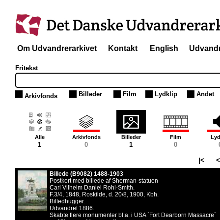
Om Udvandrerarkivet
Kontakt
English
Udvandr
Fritekst
Billeder
Film
Lydklip
Andet
Arkivfonds
Arkivfonds
Film
Lyd
1
0
1
0
Postkort med billede af Sherman-statuen
Carl Vilhelm Daniel Rohl-Smith.
F.3/4, 1848, Roskilde, d. 20/8, 1900, Kbh.
Billedhugger.
Udvandret 1886.
Skabte flere monumenter bl.a. i USA ´Fort Dearborn Massacre´