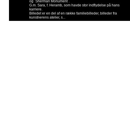
og ´Sherman Monument´.
G.m. Sara, f. Heramb, som havde stor indflydelse på hans
karriere.
Billedet er en del af en række familiebilleder, billeder fra
kunstnerens atelier, s...