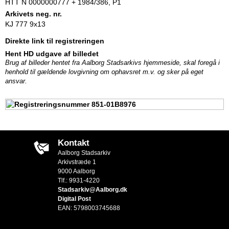
HTT N 0000000777 + 1984/386, P1
Arkivets neg. nr.
KJ 777 9x13
Direkte link til registreringen
Hent HD udgave af billedet
Brug af billeder hentet fra Aalborg Stadsarkivs hjemmeside, skal foregå i
henhold til gældende lovgivning om ophavsret m.v. og sker på eget
ansvar.
Kontakt
Aalborg Stadsarkiv
Arkivstræde 1
9000 Aalborg
Tlf.: 9931-4220
Stadsarkiv@Aalborg.dk
Digital Post
EAN: 5798003745688